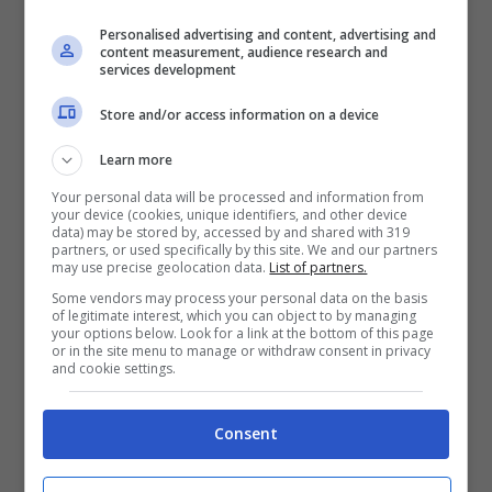
la salvezza, il web ammira Belen in questo
Personalised advertising and content, advertising and
content measurement, audience research and
autoscatto. Ecco la foto in questione: una
services development
foto in bianco e nero, dove la showgirl
Store and/or access information on a device
mostra tutta la sua bellezza, a detta di
Learn more
molti ostentandola un po’. E voi, da che
Your personal data will be processed and information from
parte state?
your device (cookies, unique identifiers, and other device
data) may be stored by, accessed by and shared with 319
partners, or used specifically by this site. We and our partners
may use precise geolocation data.
List of partners.
Some vendors may process your personal data on the basis
of legitimate interest, which you can object to by managing
your options below. Look for a link at the bottom of this page
or in the site menu to manage or withdraw consent in privacy
and cookie settings.
Consent