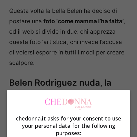
Questa volta la bella Belen ha deciso di
postare una
foto ‘come mamma l’ha fatta’
,
ed il web si divide in due: chi apprezza
questa foto ‘artistica’, chi invece l’accusa
di volersi esporre in tutti i modi per creare
scalpore.
Belen Rodriguez nuda, la
foto divide il web
Mentre la sua squadra del cuore,
chedonna.it asks for your consent to use
l’Argentina, si sta sfidando con la Nigeria
your personal data for the following
nei mondiali, sperando in un miracolo per
purposes: