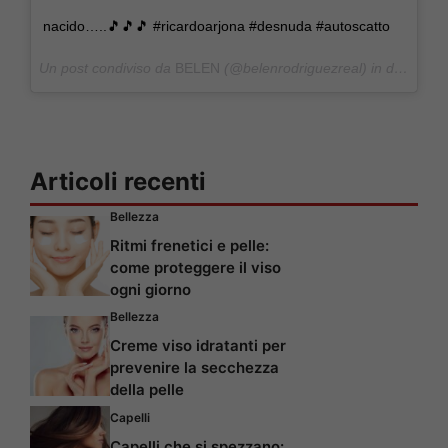
nacido…..🎵🎵🎵 #ricardoarjona #desnuda #autoscatto
Un post condiviso da
BELEN
(@belenrodriguezreal) in data:
Giu
Articoli recenti
Bellezza
Ritmi frenetici e pelle:
come proteggere il viso
ogni giorno
Bellezza
Creme viso idratanti per
prevenire la secchezza
della pelle
Capelli
Capelli che si spezzano: