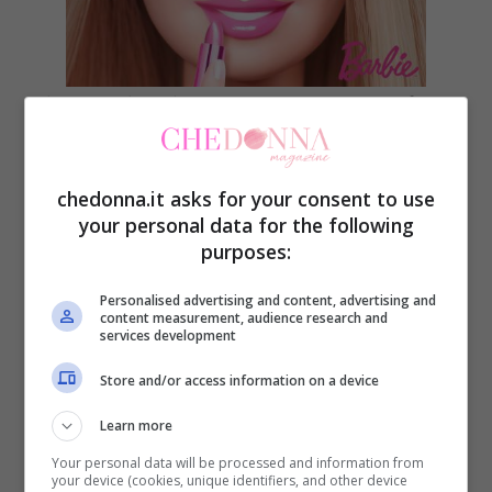
Siamo abituati a vederla sempre perfetta,
truccata, pettinata, vestita di tutto punto…
Ma se la Barbie fosse ‘struccata’ come
chedonna.it asks for your consent to use
apparirebbe? Tenetevi forte!! Eccola, con
your personal data for the following
purposes:
tanto di occhiaie e ricrescita!
Personalised advertising and content, advertising and
content measurement, audience research and
services development
Store and/or access information on a device
Learn more
Your personal data will be processed and information from
your device (cookies, unique identifiers, and other device