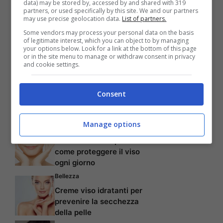
data) may be stored by, accessed by and shared with 319
partners, or used specifically by this site. We and our partners
may use precise geolocation data.
List of partners.
Some vendors may process your personal data on the basis
of legitimate interest, which you can object to by managing
your options below. Look for a link at the bottom of this page
or in the site menu to manage or withdraw consent in privacy
and cookie settings.
Consent
Articoli recenti
Manage options
Bellezza
Ritmi frenetici e pelle:
come proteggere il viso
ogni giorno
Bellezza
Creme viso idratanti per
prevenire la secchezza
della pelle