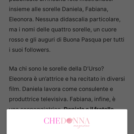
insieme alle sorelle Daniela, Fabiana,
Eleonora. Nessuna didascalia particolare,
ma i nomi delle quattro sorelle, un cuore
rosso e gli auguri di Buona Pasqua per tutti
i suoi followers.
Ma chi sono le sorelle della D’Urso?
Eleonora è un’attrice e ha recitato in diversi
film. Daniela lavora come consulente e
produttrice televisiva. Fabiana, infine, è
una sceneggiatrice.
Daniela e il fratello
Alessandro,
esattamente come Barbara,
sono nati dal primo matrimonio di papà