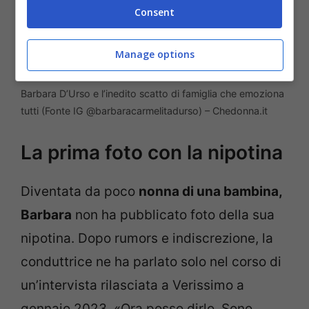
Consent
Manage options
Barbara D’Urso e l’inedito scatto di famiglia che emoziona
tutti (Fonte IG @barbaracarmelitadurso) – Chedonna.it
La prima foto con la nipotina
Diventata da poco
nonna di una bambina,
Barbara
non ha pubblicato foto della sua
nipotina. Dopo rumors e indiscrezione, la
conduttrice ne ha parlato solo nel corso di
un’intervista rilasciata a Verissimo a
gennaio 2023. «Ora posso dirlo. Sono