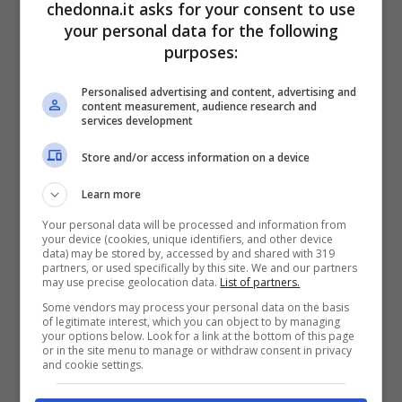
chedonna.it asks for your consent to use
Rodolfo con mamma Vera, scomparsa
your personal data for the following
quando la conduttrice di Pomeriggio 5
purposes:
aveva solo undici anni. L’altro fratello
Personalised advertising and content, advertising and
Riccardo e le sorelle Fabiana ed Eleonora
content measurement, audience research and
services development
sono nati dal secondo matrimonio del
Store and/or access information on a device
padre con Wanda Randi, donna che
Learn more
Barbara considera la sua seconda madre.
Your personal data will be processed and information from
your device (cookies, unique identifiers, and other device
data) may be stored by, accessed by and shared with 319
partners, or used specifically by this site. We and our partners
may use precise geolocation data.
List of partners.
Some vendors may process your personal data on the basis
of legitimate interest, which you can object to by managing
your options below. Look for a link at the bottom of this page
or in the site menu to manage or withdraw consent in privacy
and cookie settings.