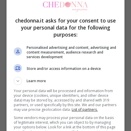
instancabile. In villeggiatura con amici e
famiglia, il tempo lo dedica, soprattutto, a
chedonna.it asks for your consent to use
loro: la nuora Giulia nonché la bellissima
your personal data for the following
purposes:
nipotina Matilde. Chissà cosa l’attenderà
successivamente, al ritorno, ma nulla potrà
Personalised advertising and content, advertising and
content measurement, audience research and
scalfire questi preziosissimi attimi
services development
trascorsi insieme ai suoi affetti. Non si
Store and/or access information on a device
conosce se anche i figli abbiano preso
Learn more
parte a questa allegra comitiva, tuttavia
Your personal data will be processed and information from
qualcuno molto vicino alla conduttrice si è
your device (cookies, unique identifiers, and other device
data) may be stored by, accessed by and shared with 319
palesato inaspettatamente
.
partners, or used specifically by this site. We and our partners
may use precise geolocation data.
List of partners.
Some vendors may process your personal data on the basis
of legitimate interest, which you can object to by managing
your options below. Look for a link at the bottom of this page