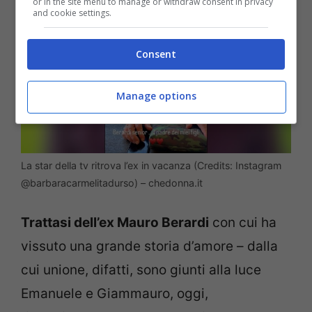
or in the site menu to manage or withdraw consent in privacy
and cookie settings.
Consent
Manage options
La star della tv ritrova l’ex in vacanza (Credits: Instagram
@barbaracarmelitadurso) – chedonna.it
Trattasi dell’ex Mauro Berardi
con cui ha
vissuto una grande storia d’amore – dalla
cui unione, difatti, sono giunti alla luce
Emanuele e Giammauro, oggi,