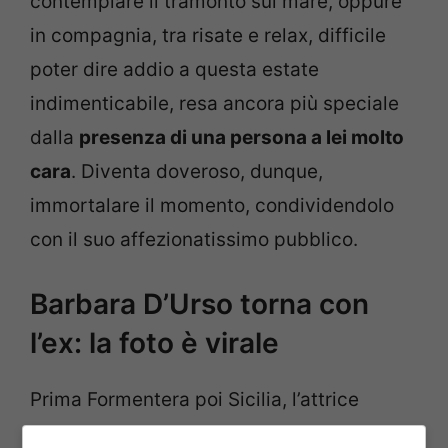
contemplare il tramonto sul mare, oppure
in compagnia, tra risate e relax, difficile
poter dire addio a questa estate
indimenticabile, resa ancora più speciale
dalla
presenza di una persona a lei molto
cara
. Diventa doveroso, dunque,
immortalare il momento, condividendolo
con il suo affezionatissimo pubblico.
Barbara D’Urso torna con
l’ex: la foto è virale
Prima Formentera poi Sicilia, l’attrice
partenopea è una viaggiatrice