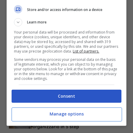
Store and/or access information on a device
Articoli recenti
Learn more
Bellezza
Ritmi frenetici e pelle:
Your personal data will be processed and information from
come proteggere il viso
your device (cookies, unique identifiers, and other device
data) may be stored by, accessed by and shared with 319
ogni giorno
partners, or used specifically by this site. We and our partners
may use precise geolocation data.
List of partners.
Bellezza
Some vendors may process your personal data on the basis
Creme viso idratanti per
of legitimate interest, which you can object to by managing
prevenire la secchezza
your options below. Look for a link at the bottom of this page
della pelle
or in the site menu to manage or withdraw consent in privacy
and cookie settings.
Capelli
Capelli che si spezzano:
Consent
cause e come trattarli
Lifestyle
Beauty case delle
Manage options
vacanze: come
organizzarlo in 5 step