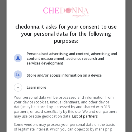
chedonna.it asks for your consent to use
your personal data for the following
purposes:
Food e ricette
Sushi senza riso, una
Personalised advertising and content, advertising and
content measurement, audience research and
ricetta ugualmente
services development
gustosissima:
Store and/or access information on a device
ingredienti e
Learn more
procedimento
Your personal data will be processed and information from
your device (cookies, unique identifiers, and other device
data) may be stored by, accessed by and shared with 319
partners, or used specifically by this site. We and our partners
may use precise geolocation data.
List of partners.
Some vendors may process your personal data on the basis
11 Aprile 2024
of legitimate interest, which you can object to by managing