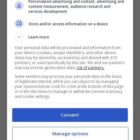
Personalised advertising and content, advertising and
5 Gennaio 2022
content measurement, audience research and
services development
Store and/or access information on a device
Learn more
Your personal data will be processed and information from
your device (cookies, unique identifiers, and other device
data) may be stored by, accessed by and shared with 319
partners, or used specifically by this site. We and our partners
may use precise geolocation data.
List of partners.
Some vendors may process your personal data on the basis
Moda
of legitimate interest, which you can object to by managing
your options below. Look for a link at the bottom of this page
Saldi invernali! Ecco
or in the site menu to manage or withdraw consent in privacy
and cookie settings.
come acquistare senza
prendere fregature!
Consent
Manage options