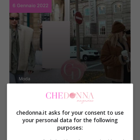
6 Gennaio 2022
Moda
Le scarpe da acquistare
con i saldi invernali: devi
chedonna.it asks for your consent to use
assolutamente averle!
your personal data for the following
purposes: