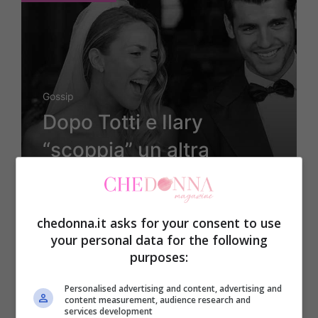
Gossip
Dopo Totti e Ilary
“scoppia” un altra
grande coppia con 4
figli al seguito, tifosi
chedonna.it asks for your consent to use
sconvolti
your personal data for the following
purposes:
Personalised advertising and content, advertising and
content measurement, audience research and
11 Agosto 2024
services development