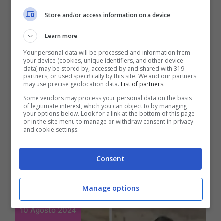
Store and/or access information on a device
Learn more
Your personal data will be processed and information from
your device (cookies, unique identifiers, and other device
Lifestyle
data) may be stored by, accessed by and shared with 319
partners, or used specifically by this site. We and our partners
Sconfigge tutte la
may use precise geolocation data.
List of partners.
Some vendors may process your personal data on the basis
macchie vecchie e
of legitimate interest, which you can object to by managing
your options below. Look for a link at the bottom of this page
nuove, ce l’abbiamo tutti
or in the site menu to manage or withdraw consent in privacy
and cookie settings.
in casa ma non lo usa
nessuno
Consent
Manage options
10 Agosto 2024