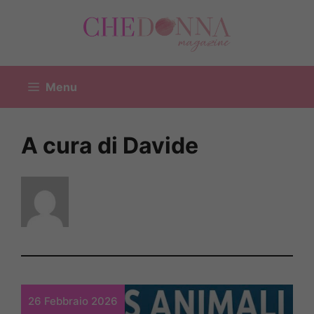
Vai
al
contenuto
Menu
A cura di Davide
26 Febbraio 2026