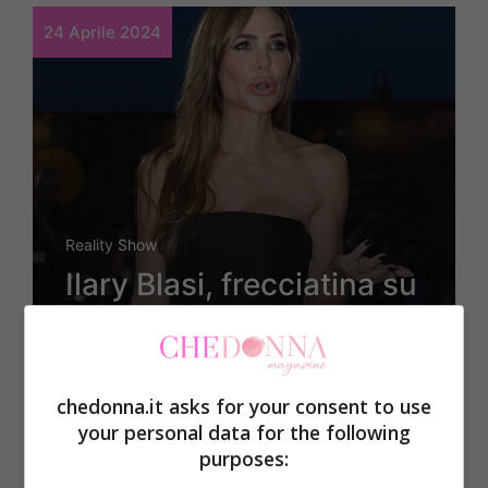
24 Aprile 2024
Reality Show
Ilary Blasi, frecciatina su
Vladimir Luxuria: il
commento sul look è
chedonna.it asks for your consent to use
virale, cosa ha detto
your personal data for the following
purposes: