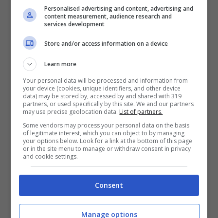
Personalised advertising and content, advertising and
content measurement, audience research and
services development
Articoli recenti
Store and/or access information on a device
Capelli
Learn more
Capelli che si spezzano:
Your personal data will be processed and information from
cause e come trattarli
your device (cookies, unique identifiers, and other device
data) may be stored by, accessed by and shared with 319
Lifestyle
partners, or used specifically by this site. We and our partners
may use precise geolocation data.
List of partners.
Beauty case delle
vacanze: come
Some vendors may process your personal data on the basis
of legitimate interest, which you can object to by managing
organizzarlo in 5 step
your options below. Look for a link at the bottom of this page
Lifestyle
or in the site menu to manage or withdraw consent in privacy
and cookie settings.
Galletti, la settimana corta
è realtà: 34 ore con la
stessa paga
Consent
Gossip
Michelle Hunziker ed Eros
Manage options