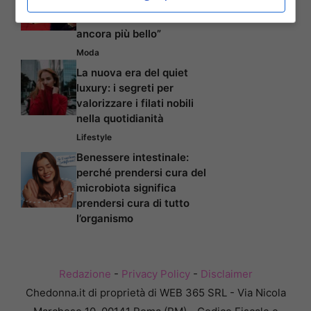
Ramazzotti, i segreti del
loro amore: “È diventato
ancora più bello”
Moda
La nuova era del quiet
luxury: i segreti per
valorizzare i filati nobili
nella quotidianità
Lifestyle
Benessere intestinale:
perché prendersi cura del
microbiota significa
prendersi cura di tutto
l’organismo
Redazione
-
Privacy Policy
-
Disclaimer
Chedonna.it di proprietà di WEB 365 SRL - Via Nicola