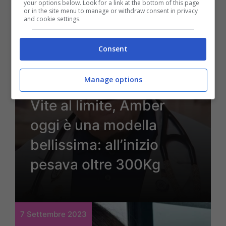
your options below. Look for a link at the bottom of this page
or in the site menu to manage or withdraw consent in privacy
and cookie settings.
Consent
Manage options
Gossip
Vite al limite, Amber
oggi è una modella
bellissima: all’inizio
pesava oltre 300Kg
7 Settembre 2023