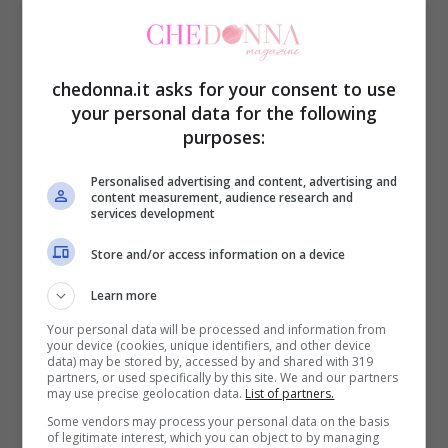
chedonna.it asks for your consent to use
your personal data for the following
purposes:
Attualità
Personalised advertising and content, advertising and
content measurement, audience research and
Vite al limite, dopo la
services development
puntata arriva la morte
Store and/or access information on a device
della paziente: ci sono
Learn more
gravi responsabilità
Your personal data will be processed and information from
your device (cookies, unique identifiers, and other device
data) may be stored by, accessed by and shared with 319
partners, or used specifically by this site. We and our partners
may use precise geolocation data.
List of partners.
Some vendors may process your personal data on the basis
7 Settembre 2023
of legitimate interest, which you can object to by managing