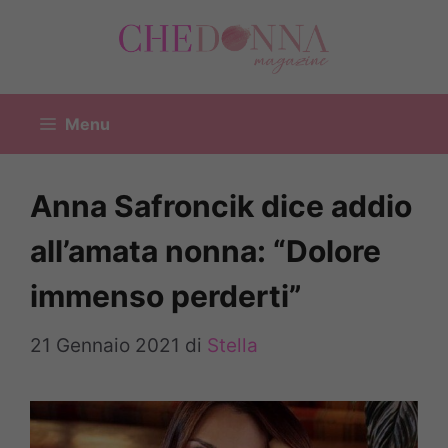
Vai
al
contenuto
Menu
Anna Safroncik dice addio
all’amata nonna: “Dolore
immenso perderti”
21 Gennaio 2021
di
Stella