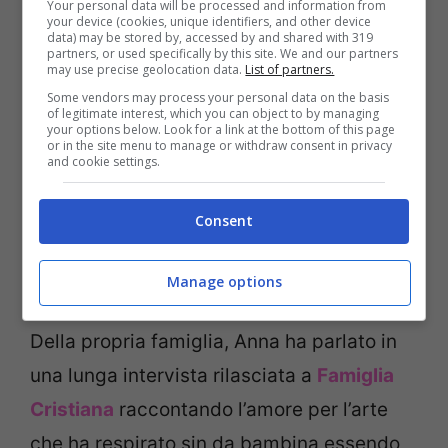
nostri cari avanti nell’età sono il nostro
Your personal data will be processed and information from
your device (cookies, unique identifiers, and other device
data) may be stored by, accessed by and shared with 319
bene piu’ prezioso”, “Mi dispiace per
partners, or used specifically by this site. We and our partners
may use precise geolocation data.
List of partners.
questa tua perdita”, “Sarà sempre al tuo
Some vendors may process your personal data on the basis
fianco”, “
La perdita di un nonno è la perdita
of legitimate interest, which you can object to by managing
your options below. Look for a link at the bottom of this page
di un piccolo pezzo di cuore.
or in the site menu to manage or withdraw consent in privacy
and cookie settings.
Condoglianze”, “Che la terra le sia lieve.
Condoglianze”, “Un abbraccio forte e
Consent
sincero”.
Sono questi alcuni dei messaggi
che sta ricevendo l’attrice in queste ore.
Manage options
Della propria famiglia, Anna ha parlato in
una lunga intervista rilasciata a
Famiglia
Cristiana
raccontando l’amore per l’arte
che ha respirato sin da bambina essendo