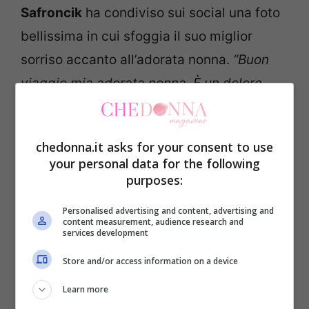
Safroncik
ha condiviso sui social una foto
bellissima in cui sfoggia il suo miglior
sorriso accanto all’adorata nonna.
“
Buon
viaggio mia adorata nonna. È un dolore
immenso perderti… Vivrai per sempre
dentro i nostri cuori”
, si legge nella
chedonna.it asks for your consent to use
didascalia che accompagna la foto.
your personal data for the following
purposes:
I messaggi d’amore dei fan non si sono
Personalised advertising and content, advertising and
fatti attendere:
“
Amore che dolcezza
content measurement, audience research and
services development
questa foto…. Sarà sempre con te in
Store and/or access information on a device
un’altra forma”, “Mi dispiace molto,
condoglianze”, “La mamma, la nonna, i
Learn more