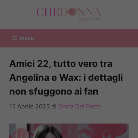
Vai
al
contenuto
Menu
Amici 22, tutto vero tra
Angelina e Wax: i dettagli
non sfuggono ai fan
15 Aprile 2023
di
Greta Del Prete