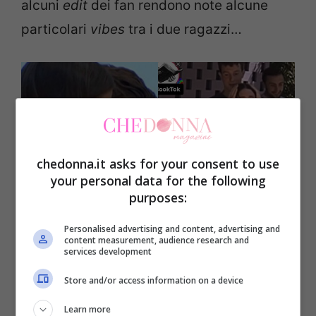
alcuni
edit
dei fan rendono note alcune
particolari
vibes
tra i due ragazzi…
chedonna.it asks for your consent to use
your personal data for the following
purposes:
Personalised advertising and content, advertising and
content measurement, audience research and
services development
Il rapporto tra Angelina e Wax ad Amici: secondo i fan c’è
del tenero (chedonna.it) Screen da TikTok
Store and/or access information on a device
In tantissimi hanno notato che, anche se
Learn more