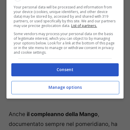
non in prospettiva sentimentale, tra i due
Your personal data will be processed and information from
your device (cookies, unique identifiers, and other device
cantanti si è instaurata una
piacevolissima
data) may be stored by, accessed by and shared with 319
partners, or used specifically by this site. We and our partners
may use precise geolocation data.
List of partners.
complicità
: anche durante gli spezzoni del
Some vendors may process your personal data on the basis
pomeridiano, infatti, Angelina e Wax
of legitimate interest, which you can object to by managing
your options below. Look for a link at the bottom of this page
appaiono spesso insieme
e più e più volte
or in the site menu to manage or withdraw consent in privacy
and cookie settings.
hanno chiarito anche
di volersi molto
bene.
Nell’immagine a sinistra, ad
Consent
esempio, i due ragazzi sono al piano
insieme
e condividono la loro arte
oltre a
Manage options
diversi momenti di relax.
Anche
il compleanno della Mango
,
documentato sempre nel pomeridiano, ha