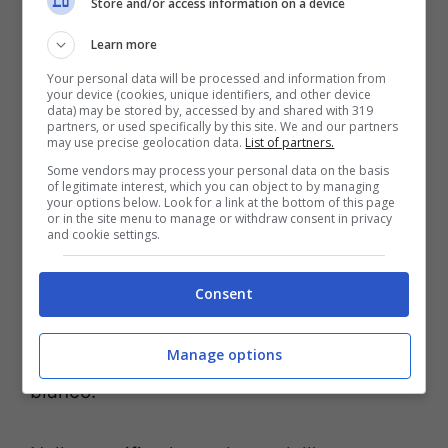
Store and/or access information on a device
Learn more
Your personal data will be processed and information from
your device (cookies, unique identifiers, and other device
data) may be stored by, accessed by and shared with 319
partners, or used specifically by this site. We and our partners
may use precise geolocation data.
List of partners.
Some vendors may process your personal data on the basis
of legitimate interest, which you can object to by managing
your options below. Look for a link at the bottom of this page
or in the site menu to manage or withdraw consent in privacy
Abito blu e bianco @giuliadelellis103
and cookie settings.
L’abito in questione è nello specifico un
Consent
minidress con scollatura profonda e gonna
Manage options
ampia dalla fantasia a poi nei colori blu e
bianco.