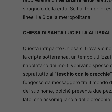
rappresenta un
tema differente
relativo
spagnolo della città. Se hai tempo di esp
linee 1 e 6 della metropolitana.
CHIESA DI SANTA LUCIELLA AI LIBRAI
Questa intrigante Chiesa si trova vicin
la cripta sotterranea, un tempo utilizza
napoletano dei morti venivano spesso q
soprattutto al
“teschio con le orecchie”
fungesse da messaggero tra il mondo dei 
del suo nome, poiché presenta due pezz
lato, che assomigliano a delle orecchie.