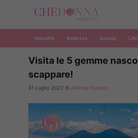
Vai
al
contenuto
Attualità
Bellezza
Gossip
Life
Visita le 5 gemme nascos
scappare!
31 Luglio 2022
di
Arianna Durazzi