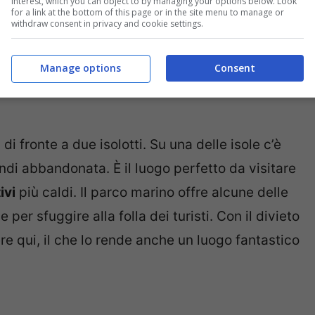
interest, which you can object to by managing your options below. Look
for a link at the bottom of this page or in the site menu to manage or
withdraw consent in privacy and cookie settings.
he giorno in quel di Napoli, ti consigliamo di
emme.
Manage options
Consent
 di fronte a due isolotti. Su una delle isole c’è
indi abbandonata. È il luogo perfetto da visitare
ivi
più caldi. Il parco marino offre alcune delle
 per sfuggire alla folla dei turisti. Con il divieto
ere qui, il che lo rende anche un luogo fantastico