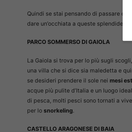
Quindi se stai pensando di passare qualc
dare un’occhiata a queste splendide g
PARCO SOMMERSO DI GAIOLA
La Gaiola si trova per lo più sugli scogli,
una villa che si dice sia maledetta e qu
se desideri prendere il sole nei
mesi est
acque più pulite d’Italia e un luogo ideale
di pesca, molti pesci sono tornati a viv
per lo
snorkeling
.
CASTELLO ARAGONESE DI BAIA