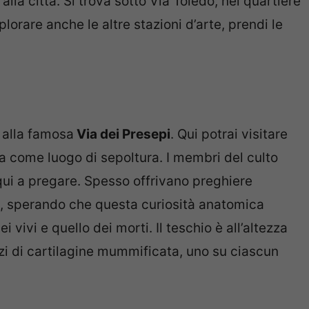
 alla città. Si trova sotto Via Toledo, nel quartiere
lorare anche le altre stazioni d’arte, prendi le
o alla famosa
Via dei Presepi
. Qui potrai visitare
ta come luogo di sepoltura. I membri del culto
ui a pregare. Spesso offrivano preghiere
, sperando che questa curiosità anatomica
vivi e quello dei morti. Il teschio è all’altezza
i di cartilagine mummificata, uno su ciascun