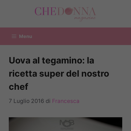
Vai
al
contenuto
Menu
Uova al tegamino: la
ricetta super del nostro
chef
7 Luglio 2016
di
Francesca