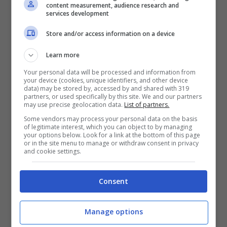
content measurement, audience research and
superare i 75 gradi raggiunti all’inizio.
services development
Store and/or access information on a device
Una volta che l’
albume
sarà cotto potrete
Learn more
tirar fuori le
uova
e appoggiarle su un
Your personal data will be processed and information from
griglia per far sgocciolare l’olio.
your device (cookies, unique identifiers, and other device
data) may be stored by, accessed by and shared with 319
partners, or used specifically by this site. We and our partners
may use precise geolocation data.
List of partners.
Il risultato finale sarà quello che vedete in
Some vendors may process your personal data on the basis
foto. E state tranquilli: l’olio non si sentirà
of legitimate interest, which you can object to by managing
your options below. Look for a link at the bottom of this page
per niente! Tutto il sapore genuino
or in the site menu to manage or withdraw consent in privacy
and cookie settings.
dell’uovo servito praticamente in purezza.
Consent
Michele Bisanzio
Manage options
Facebook: