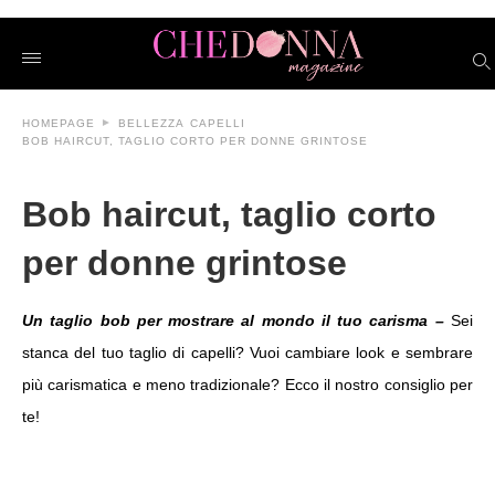
Bob+haircut%2C+taglio+corto+per+donne+grintose
chedonnait
/bob-
haircut-
taglio-
corto-
HOMEPAGE
BELLEZZA
CAPELLI
per-
BOB HAIRCUT, TAGLIO CORTO PER DONNE GRINTOSE
donne-
grintose/amp/
Bob haircut, taglio corto
per donne grintose
Un taglio bob per mostrare al mondo il tuo carisma –
Sei
stanca del tuo taglio di capelli? Vuoi cambiare look e sembrare
più carismatica e meno tradizionale? Ecco il nostro consiglio per
te!